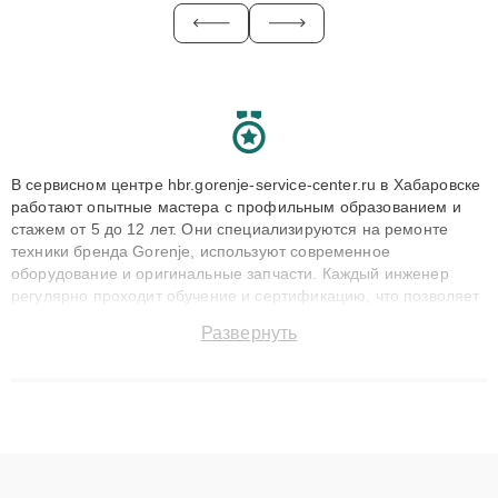
В сервисном центре hbr.gorenje-service-center.ru в Хабаровске
работают опытные мастера с профильным образованием и
стажем от 5 до 12 лет. Они специализируются на ремонте
техники бренда Gorenje, используют современное
оборудование и оригинальные запчасти. Каждый инженер
регулярно проходит обучение и сертификацию, что позволяет
быстро и точноdiagnostikировать поломки и восстанавливать
Развернуть
технику с сохранением гарантии до 3 лет. Наши мастера
решают сложные случаи: от замены матриц и материнских
плат до ремонта после залития и восстановления данных.
Благодаря высокой квалификации и ответственному подходу
клиенты получают быстрый, качественный ремонт и понятные
объяснения по результатам диагностики.