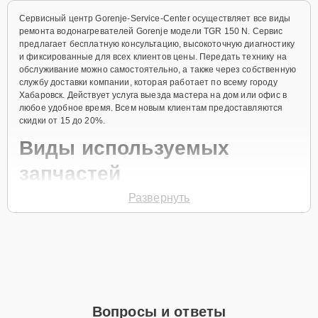
Сервисный центр Gorenje-Service-Center осуществляет все виды
ремонта водонагревателей Gorenje модели TGR 150 N. Сервис
предлагает бесплатную консультацию, высокоточную диагностику
и фиксированные для всех клиентов цены. Передать технику на
обслуживание можно самостоятельно, а также через собственную
службу доставки компании, которая работает по всему городу
Хабаровск. Действует услуга выезда мастера на дом или офис в
любое удобное время. Всем новым клиентам предоставляются
скидки от 15 до 20%.
Виды используемых
запчастей
Развернуть
Для ремонта водонагревателя модели TGR 150 N предлагаются
как оригинальные комплектующие бренда Gorenje, так и
качественные аналоги фирменных деталей. Выбор варианта
запчастей или качества аналогичных комплектующих всегда
остается за клиентом.
Как определиться с выбором запчастей:
Если устройство свежей модели и есть планы на
Вопросы и ответы
активное использование устройства дольше