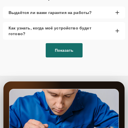
года, рекомендуется выбор оригинальных
запчастей.
+
Выдаётся ли вами гарантия на работы?
При наличии планов в скором времени заменить
устройство на более современное, лучше
Как узнать, когда моё устройство будет
+
рассмотреть вариант с использованием
готово?
качественного аналога брендовой детали.
Так или иначе, при ремонте будут использованы исключительно
Показать
высококачественные запчасти, будь это 100% оригинал, или
надежные аналоги проверенных и зарекомендовавших себя
производителей.
Этапы ремонта
Для оперативного ремонта вашей техники нужно:
Позвонить по телефону горячей линии или
запросить обратный звонок через Форму заявки
для быстрого уточнения деталей.
Привезти устройство в ближайший центр или
передать аппарат курьеру службы доставки,
дождаться результатов диагностики и принять