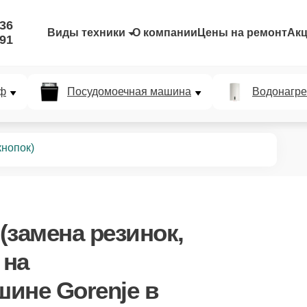
-36
Виды техники
О компании
Цены на ремонт
Ак
-91
ф
Посудомоечная машина
Водонагре
кнопок)
(замена резинок,
на
ине Gorenje в