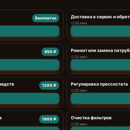
Доставка в сервис и обрат
Бесплатно
30 мин
Ремонт или замена патруб
850 ₽
25 мин
редств
Регулировка прессостата
1200 ₽
25 мин
а
Очистка фильтров
1800 ₽
20 мин