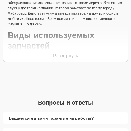
обслуживание можно самостоятельно, а также через собственную
службу доставки компании, которая работает по всему городу
Хабаровск. Действует услуга выезда мастера на дом или офис в
любое удобное время. Всем новым клиентам предоставляются
скидки от 15 до 20%.
Виды используемых
запчастей
Развернуть
Для ремонта посудомоечной машины модели GVI682S
предлагаются как оригинальные комплектующие бренда Gorenje,
так и качественные аналоги фирменных деталей. Выбор варианта
запчастей или качества аналогичных комплектующих всегда
остается за клиентом.
Как определиться с выбором запчастей:
Если устройство свежей модели и есть планы на
Вопросы и ответы
активное использование устройства дольше
года, рекомендуется выбор оригинальных
запчастей.
+
Выдаётся ли вами гарантия на работы?
При наличии планов в скором времени заменить
устройство на более современное, лучше