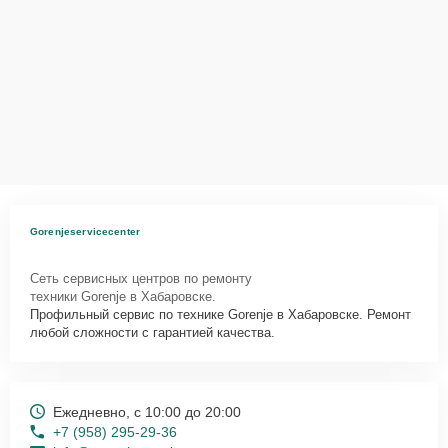
Ответственность за
технику
Сервисный центр Gorenje-Service-Center несет полную
ответственность за сохранность техники и безопасность личных
данных на ремонтируемых устройствах клиентов, в соответствии с
действующим законодательством Российской Федерации.
Как начать ремонт
Для запуска процесса ремонта посудомоечной машины Gorenje
Gorenjeservicecenter
GVI682S нужно просто оставить
Заявку на сайте
или позвонить
телефону горячей линии: +7 (958) 295-29-36. Наши специалисты
Сеть сервисных центров по ремонту
оперативно проконсультируют по всем необходимым вопросам,
техники Gorenje в Хабаровске.
запишут на диагностику, подскажут с вариантами курьерской
Профильный сервис по технике Gorenje в Хабаровске. Ремонт
доставки или оформят выезд мастера в удобное время и место.
любой сложности с гарантией качества.
Ежедневно, с 10:00 до 20:00
+7 (958) 295-29-36