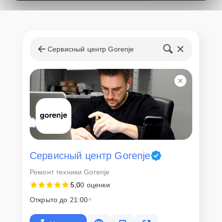
поступления запчастей, мастера приступают к ремонту сразу
после получения и диагностирования устройства.
Стоимость услуг и
запчастей
Сервисный центр Gorenje
Для всех клиентов действуют демократичные и фиксированные
цены. Конечная стоимость работ обсуждается с клиентом и не в
коем случае не может измениться в процессе работ. Сервис не
навязывает клиентам дополнительные услуги и не
предусматривает скрытые платежи. Рассчитать предварительную
стоимость ремонта можно с помощью нашего
Калькулятора
.
Скорость диагностики и
ремонта
Сервисный центр Gorenje
Ремонт техники Gorenje
Наша компания ценит время клиентов и понимает важность
5,0
0 оценки
оперативного решения любых вопросов. В среднем, ремонт
занимает не более трех часов, поэтому в большинстве случаев
Открыто до 21:00
клиент сможет забрать свой гаджет в этот же день. При
необходимости предоставляется услуга экспресс-ремонта.