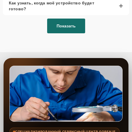
Как узнать, когда моё устройство будет
+
рассмотреть вариант с использованием
готово?
качественного аналога брендовой детали.
Так или иначе, при ремонте будут использованы исключительно
Показать
высококачественные запчасти, будь это 100% оригинал, или
надежные аналоги проверенных и зарекомендовавших себя
производителей.
Этапы ремонта
Для оперативного ремонта вашей техники нужно:
Позвонить по телефону горячей линии или
запросить обратный звонок через Форму заявки
для быстрого уточнения деталей.
Привезти устройство в ближайший центр или
передать аппарат курьеру службы доставки,
дождаться результатов диагностики и принять
решение.
Дождаться оповещения о готовности и забрать
устройство самостоятельно или воспользоваться
курьерской доставкой.
СПЕЦИАЛИЗИРОВАННЫЙ СЕРВИСНЫЙ ЦЕНТР GORENJE