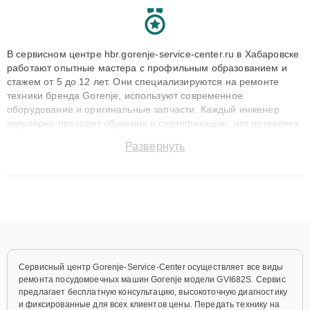
В сервисном центре hbr.gorenje-service-center.ru в Хабаровске
работают опытные мастера с профильным образованием и
стажем от 5 до 12 лет. Они специализируются на ремонте
техники бренда Gorenje, используют современное
оборудование и оригинальные запчасти. Каждый инженер
регулярно проходит обучение и сертификацию, что позволяет
быстро и точноdiagnostikировать поломки и восстанавливать
Развернуть
технику с сохранением гарантии до 3 лет. Наши мастера
решают сложные случаи: от замены матриц и материнских
плат до ремонта после залития и восстановления данных.
Благодаря высокой квалификации и ответственному подходу
клиенты получают быстрый, качественный ремонт и понятные
объяснения по результатам диагностики.
Сервисный центр Gorenje-Service-Center осуществляет все виды
ремонта посудомоечных машин Gorenje модели GVI682S. Сервис
предлагает бесплатную консультацию, высокоточную диагностику
и фиксированные для всех клиентов цены. Передать технику на