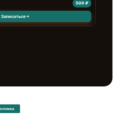
500 ₽
Записаться
е
поломка