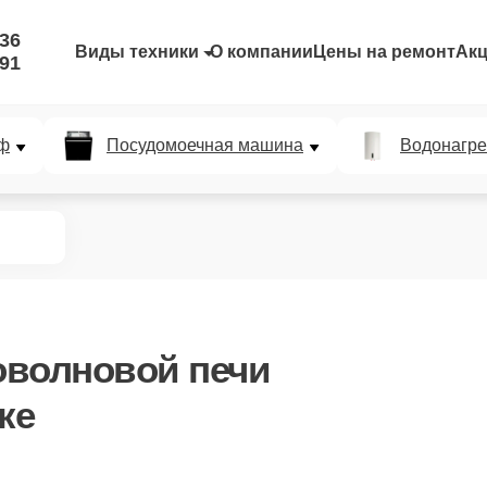
-36
Виды техники
О компании
Цены на ремонт
Ак
-91
ф
Посудомоечная машина
Водонагре
оволновой печи
ке