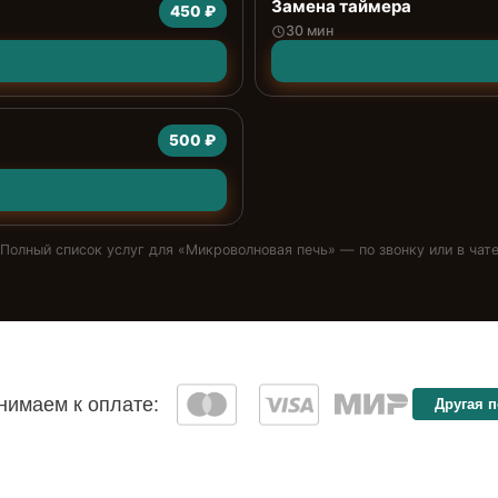
Замена таймера
450 ₽
30 мин
500 ₽
Полный список услуг для «
Микроволновая печь
» — по звонку или в чат
имаем к оплате:
Другая 