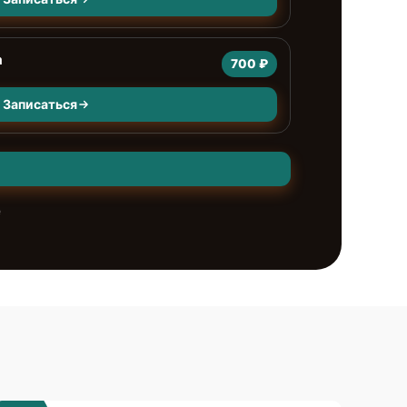
а
700 ₽
Записаться
е