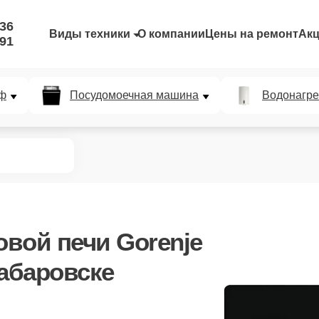
-36
Виды техники
О компании
Цены на ремонт
Ак
-91
ф
Посудомоечная машина
Водонагре
вой печи Gorenje
абаровске