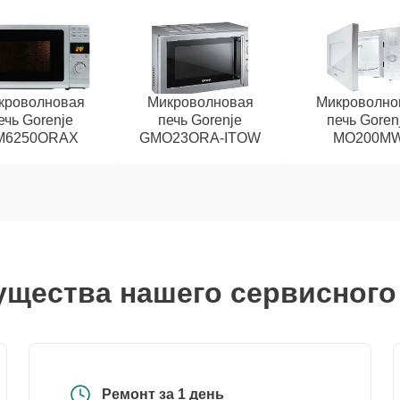
кроволновая
Микроволновая
Микроволно
ечь Gorenje
печь Gorenje
печь Goren
M6250ORAX
GMO23ORA-ITOW
MO200M
щества нашего сервисного
Ремонт за 1 день