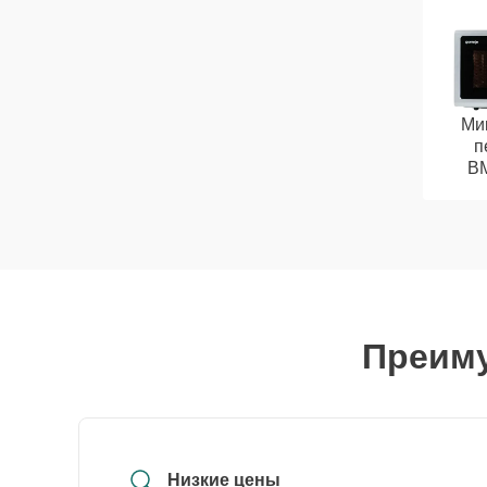
Ми
п
B
Преиму
Низкие цены