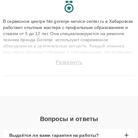
В сервисном центре hbr.gorenje-service-center.ru в Хабаровске
работают опытные мастера с профильным образованием и
стажем от 5 до 12 лет. Они специализируются на ремонте
техники бренда Gorenje, используют современное
оборудование и оригинальные запчасти. Каждый инженер
регулярно проходит обучение и сертификацию, что позволяет
быстро и точноdiagnostikировать поломки и восстанавливать
Развернуть
технику с сохранением гарантии до 3 лет. Наши мастера
решают сложные случаи: от замены матриц и материнских
плат до ремонта после залития и восстановления данных.
Благодаря высокой квалификации и ответственному подходу
клиенты получают быстрый, качественный ремонт и понятные
объяснения по результатам диагностики.
Вопросы и ответы
+
Выдаётся ли вами гарантия на работы?