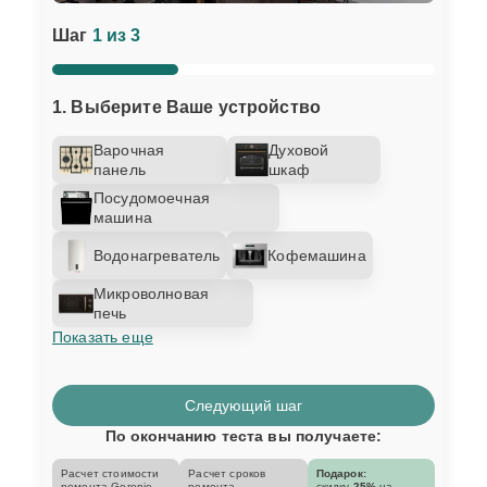
Шаг
1 из 3
1. Выберите Ваше устройство
Варочная
Духовой
панель
шкаф
Посудомоечная
машина
Водонагреватель
Кофемашина
Микроволновая
печь
Показать еще
Следующий шаг
По окончанию теста вы получаете:
Расчет стоимости
Расчет сроков
Подарок:
ремонта Gorenje
ремонта
скидку
25%
на