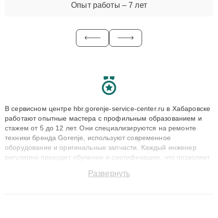
Опыт работы – 7 лет
В сервисном центре hbr.gorenje-service-center.ru в Хабаровске
работают опытные мастера с профильным образованием и
стажем от 5 до 12 лет. Они специализируются на ремонте
техники бренда Gorenje, используют современное
оборудование и оригинальные запчасти. Каждый инженер
регулярно проходит обучение и сертификацию, что позволяет
быстро и точноdiagnostikировать поломки и восстанавливать
Развернуть
технику с сохранением гарантии до 3 лет. Наши мастера
решают сложные случаи: от замены матриц и материнских
плат до ремонта после залития и восстановления данных.
Благодаря высокой квалификации и ответственному подходу
клиенты получают быстрый, качественный ремонт и понятные