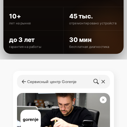
10+
45 тыс.
лет на рынке
отремонтировано устройств
до 3 лет
30 мин
гарантия на работы
бесплатная диагностика
Сервисный центр Gorenje