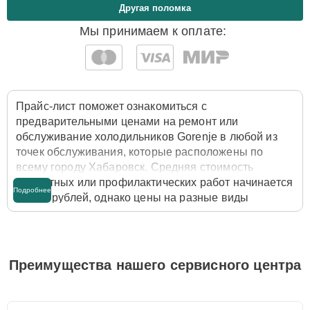
Другая поломка
Мы принимаем к оплате:
Прайс-лист поможет ознакомиться с
предварительными ценами на ремонт или
обслуживание холодильников Gorenje в любой из
точек обслуживания, которые расположены по
всему городу Хабаровск. Средняя стоимость
ремонтных или профилактических работ начинается
Подробнее
от 890 рублей, однако цены на разные виды
комплектующих могут различаться. Полную
стоимость работ с учётом запчастей или расходных
материалов необходимо уточнять со специалистом
службы заботы о клиентах. Для расчета итоговой
Преимущества нашего сервисного центра
стоимости ремонта холодильника достаточно
позвонить по телефону горячей линии
+7 (958) 295-
29-36
или оставить заявку на нашем сайте Gorenje-