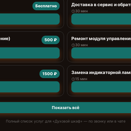
Доставка в сервис и обрат
Бесплатно
30 мин
ение)
Ремонт модуля управлени
500 ₽
30 мин
Замена индикаторной ла
1500 ₽
15 мин
Показать всё
Полный список услуг для «
Духовой шкаф
» — по звонку или в чате