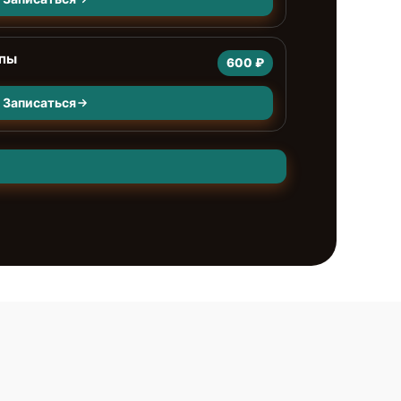
мпы
600 ₽
Записаться