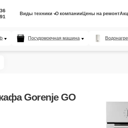
-36
Виды техники
О компании
Цены на ремонт
Ак
-91
ф
Посудомоечная машина
Водонагре
кафа Gorenje GO