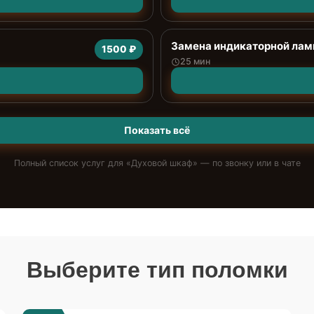
Замена индикаторной ла
1500 ₽
25 мин
Показать всё
Полный список услуг для «
Духовой шкаф
» — по звонку или в чате
Выберите тип поломки