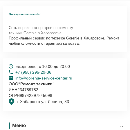
Как начать ремонт
Gorenjeservicecenter
Для запуска процесса ремонта духового шкафа Gorenje BO 755
SYA нужно просто оставить
Заявку на сайте
или позвонить
Сеть сервисных центров по ремонту
телефону горячей линии: +7 (958) 295-29-36. Наши специалисты
техники Gorenje в Хабаровске.
оперативно проконсультируют по всем необходимым вопросам,
Профильный сервис по технике Gorenje в Хабаровске. Ремонт
запишут на диагностику, подскажут с вариантами курьерской
любой сложности с гарантией качества.
доставки или оформят выезд мастера в удобное время и место.
Ежедневно, с 10:00 до 20:00
+7 (958) 295-29-36
info@gorenje-service-center.ru
ООО
“Ремонт техники”
ИНН
234789782
ОГРН
98742397845098
г. Хабаровск ул. Ленина, 83
Меню