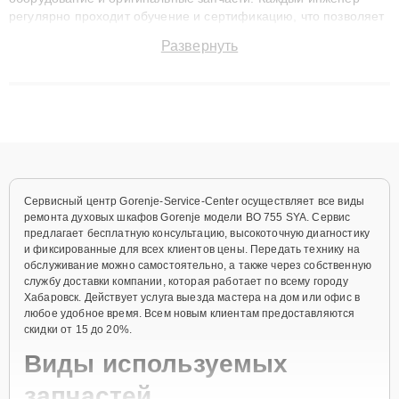
регулярно проходит обучение и сертификацию, что позволяет
быстро и точноdiagnostikировать поломки и восстанавливать
Развернуть
технику с сохранением гарантии до 3 лет. Наши мастера
решают сложные случаи: от замены матриц и материнских
плат до ремонта после залития и восстановления данных.
Благодаря высокой квалификации и ответственному подходу
клиенты получают быстрый, качественный ремонт и понятные
объяснения по результатам диагностики.
Сервисный центр Gorenje-Service-Center осуществляет все виды
ремонта духовых шкафов Gorenje модели BO 755 SYA. Сервис
предлагает бесплатную консультацию, высокоточную диагностику
и фиксированные для всех клиентов цены. Передать технику на
обслуживание можно самостоятельно, а также через собственную
службу доставки компании, которая работает по всему городу
Хабаровск. Действует услуга выезда мастера на дом или офис в
любое удобное время. Всем новым клиентам предоставляются
скидки от 15 до 20%.
Виды используемых
запчастей