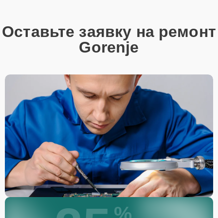
Этапы ремонта
Для оперативного ремонта вашей техники нужно:
Оставьте заявку на ремонт
Позвонить по телефону горячей линии или
Gorenje
запросить обратный звонок через Форму заявки
для быстрого уточнения деталей.
Привезти устройство в ближайший центр или
передать аппарат курьеру службы доставки,
дождаться результатов диагностики и принять
решение.
Дождаться оповещения о готовности и забрать
устройство самостоятельно или воспользоваться
курьерской доставкой.
При необходимости клиент может воспользоваться услугой
вызова мастера для проведения диагностики и ремонта в
желаемом месте и удобное время.
Какие предоставляются
гарантии
%